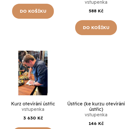
vstupenka
o
588 Kč
DO KOŠÍKU
d
u
DO KOŠÍKU
k
t
ů
Kurz otevírání ústřic
Ústřice (ke kurzu otevírání
vstupenka
ústřic)
vstupenka
3 630 Kč
146 Kč