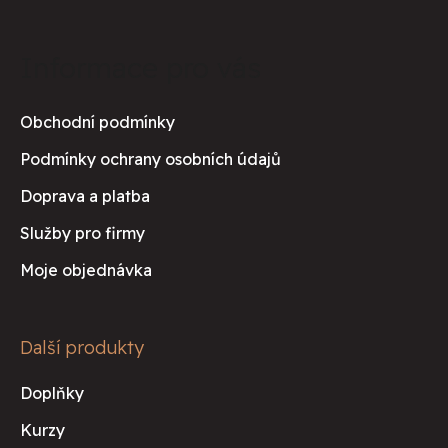
Z
á
Informace pro vás
p
a
Obchodní podmínky
t
Podmínky ochrany osobních údajů
í
Doprava a platba
Služby pro firmy
Moje objednávka
Další produkty
Doplňky
Kurzy