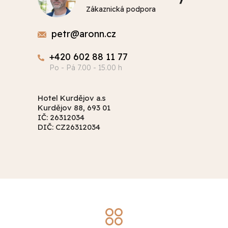
Zákaznická podpora
petr@aronn.cz
+420 602 88 11 77
Hotel Kurdějov a.s
Kurdějov 88, 693 01
IČ: 26312034
DIČ: CZ26312034