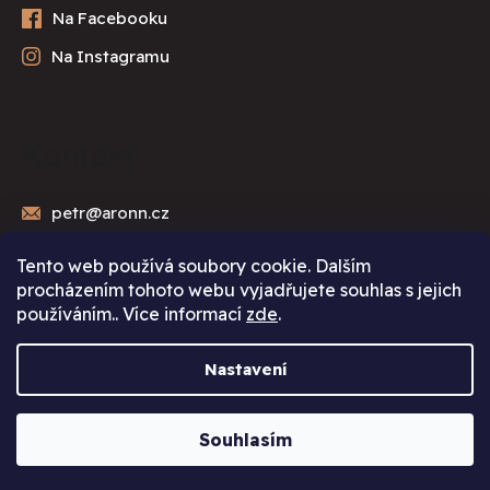
Kontakt
petr
@
aronn.cz
Tento web používá soubory cookie. Dalším
procházením tohoto webu vyjadřujete souhlas s jejich
používáním.. Více informací
zde
.
Nastavení
Copyright 2026
Artwine e-shop
. Všechna práva
vyhrazena.
Vytvořil Shoptet
Souhlasím