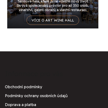
Tenisová hala, které jsme vdechli nový život.
Skrývá společenský prostor pro až 350 osob,
vinařství, galerii obrazů a vlastní restauraci.
VÍCE O ART WINE HALL
Z
á
Informace pro vás
p
a
Obchodní podmínky
t
Podmínky ochrany osobních údajů
í
Doprava a platba