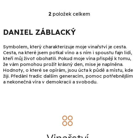
k
2
položek celkem
O
t
v
ů
DANIEL ZÁBLACKÝ
l
á
Symbolem, který charakterizuje moje vinařství je cesta.
d
Cesta, na které jsem potkal víno a s ním i spoustu fajn lidí,
kteří můj život obohatili. Pokud moje vína přispějí k tomu,
a
že vám pomohou prožít krásný den, mise je naplněna.
Hodnoty, o které se opírám, jsou úcta k půdě a místu, kde
c
žiji. Předání tradic dalším generacím, pomoc potřebnějším
í
a nekonečná víra v demokracii a svobodu.
p
r
v
k
y
v