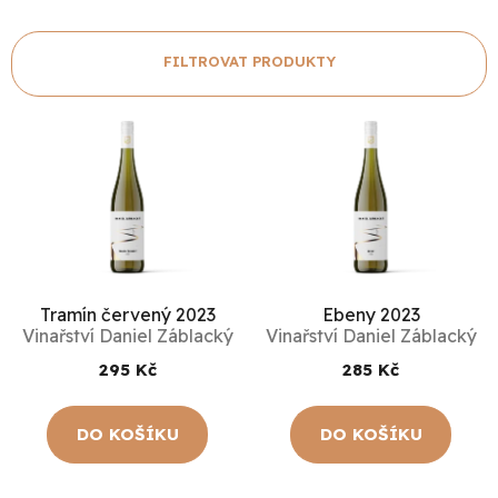
V
ý
p
i
s
p
Tramín červený 2023
Ebeny 2023
Vinařství Daniel Záblacký
Vinařství Daniel Záblacký
r
295 Kč
285 Kč
o
d
DO KOŠÍKU
DO KOŠÍKU
u